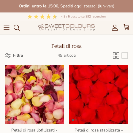
Salta
Ordini entro le 15:00
, Spediti oggi stesso! (lun-ven)
al
contenuto
4,9
/ 5
basato su
392
recensioni
Petali di rosa
Filtra
49 articoli
Petali di rosa liofillizzati -
Petali di rosa stabilizzata -