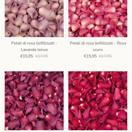
Petali di rosa liofillizzati -
Petali di rosa liofillizzati - Rosa
Lavanda tenue
scuro
€15,95
€17,95
€15,95
€17,95