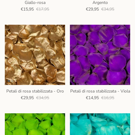
Giallo-rosa
Argento
€15,95
€17,95
€29,95
€34,95
Petali di rosa stabilizzata - Oro
Petali di rosa stabilizzata - Viola
€29,95
€34,95
€14,95
€16,95