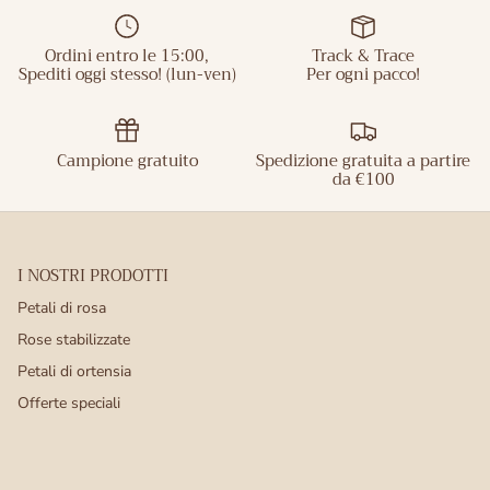
nel prodotto finale. Nel corso degli anni,
la nostra azienda è diventata un nome
Ordini entro le 15:00,
Track & Trace
familiare nella fornitura di questo
Spediti oggi stesso! (lun-ven)
Per ogni pacco!
prodotto naturale al 100% a
consumatori, rivenditori, hotel e grossisti.
Campione gratuito
Spedizione gratuita a partire
Dalle scatole da 1 litro ai pallet interi,
da €100
ogni cliente è prezioso per noi. Il
processo di liofilizzazione è un processo
complicato che cerchiamo di ottimizzare
I NOSTRI PRODOTTI
ogni anno, ottenendo un prodotto
Petali di rosa
sempre migliore. Anche i nuovi colori
Rose stabilizzate
vengono regolarmente testati e aggiunti
Petali di ortensia
al negozio online, ottenendo una gamma
Offerte speciali
di oltre 50 colori.
Imballaggio vario