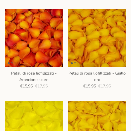
Petali di rosa liofillizzati -
Petali di rosa liofillizzati - Giallo
Arancione scuro
oro
€15,95
€17,95
€15,95
€17,95