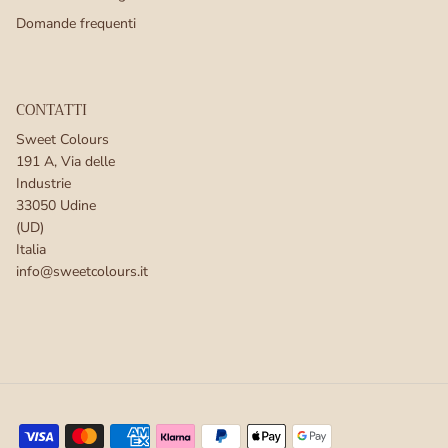
Confezione da 2 litri:
Domande frequenti
Una confezione trasparente che
misura 19x19x5,7 cm. Questa
confezione viene spesso venduta
CONTATTI
ad es. una piccola decorazione per
Sweet Colours
191 A, Via delle
la tavola e la decorazione della
Industrie
camera da letto/bagno. Gli hotel
33050 Udine
spesso vendono questa confezione
(UD)
Italia
in combinazione con un romantico
info@sweetcolours.it
pernottamento, un pacchetto.
Contiene circa 8-10 piccole
manciate di petali di rosa
Scatola da 8 litri:
Questo è il nostro best seller nella
stagione dei matrimoni! Questo ti