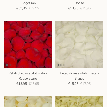
Budget mix
Rosso
€59,95
€69,95
€13,95
€15,95
Petali di rosa stabilizzata -
Petali di rosa stabilizzata -
Rosso scuro
Bianco
€13,95
€15,95
€15,95
€17,95