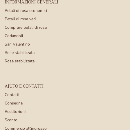
INFORMAZIONI GENERALI
I nostri petali di rosa sono offerti in varie
Petali di rosa economici
confezioni. Di seguito un riepilogo delle
Petali di rosa veri
possibilità:
Comprare petali di rosa
Coriandoli
Confezione a forma di cuore:
San Valentino
Una confezione trasparente,
Rose stabilizzata
diametro 14 cm. È molto popolare
Rosa stabilizzata
tra i romantici, viene venduto
molto a San Valentino
Confezione da 1 litro:
AIUTO E CONTATTI
Una confezione trasparente che
Contatti
misura 19x19x3 cm. Spesso usato
Consegna
come piccola aggiunta o sorpresa
Restituzioni
romantica e contiene circa 4-5
Sconto
piccole manciate di petali di rosa
Commercio all’ingrosso