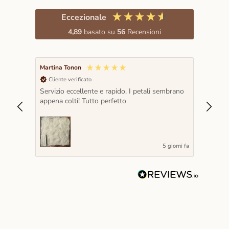
Eccezionale
4,89
basato su
56
Recensioni
Martina Tonon
Laura C
Cliente verificato
Clie
Servizio eccellente e rapido. I petali sembrano
Serviz
appena colti! Tutto perfetto
colori 
Serviz
riscon
5 giorni fa